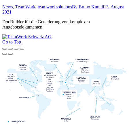
News
,
TeamWork
,
teamworksolutions
By
Bruno Kuratli
13. August
2021
DocBuilder für die Generierung von komplexen
Angebotsdokumenten
Go to Top
BELGIUM
LUXEMBOURG
Brussels
Luxembourg
CANADA
Montreal
GERMANY
Toronto
München
Greifswald
FRANCE
USA
Aix
-
en
-
Provence
CHINA
San
-
Diego
Bordeaux
SLOVAKIA
Boston
Shanghai
Lille
Bratislava
Fort Lauderdale
Lyon
INDIA
Kosice
Nantes
Chennai
Paris
Rennes
Strasbourg
Toulouse
SWITZERLAND
Geneva HQ
Bern
COLOMBIA
Zurich
SINGAPORE
MAURITIUS
Singapore
Moka
Headquarters