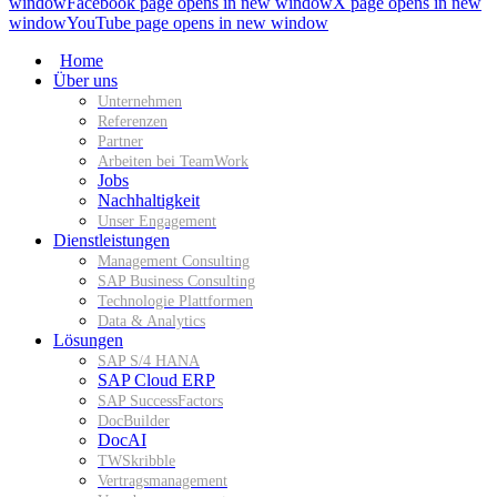
window
Facebook page opens in new window
X page opens in new
window
YouTube page opens in new window
Home
Über uns
Unternehmen
Referenzen
Partner
Arbeiten bei TeamWork
Jobs
Nachhaltigkeit
Unser Engagement
Dienstleistungen
Management Consulting
SAP Business Consulting
Technologie Plattformen
Data & Analytics
Lösungen
SAP S/4 HANA
SAP Cloud ERP
SAP SuccessFactors
DocBuilder
DocAI
TWSkribble
Vertragsmanagement