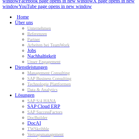
window
Facebook page opens in new window
X page opens in new
window
YouTube page opens in new window
Home
Über uns
Unternehmen
Referenzen
Partner
Arbeiten bei TeamWork
Jobs
Nachhaltigkeit
Unser Engagement
Dienstleistungen
Management Consulting
SAP Business Consulting
Technologie Plattformen
Data & Analytics
Lösungen
SAP S/4 HANA
SAP Cloud ERP
SAP SuccessFactors
DocBuilder
DocAI
TWSkribble
Vertragsmanagement