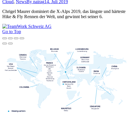
Cloud
,
News
By
nairag
14. Juli 2019
Chrigel Maurer dominiert die X-Alps 2019, das längste und härteste
Hike & Fly Rennen der Welt, und gewinnt bei seiner 6.
Go to Top
BELGIUM
LUXEMBOURG
Brussels
Luxembourg
CANADA
Montreal
GERMANY
Toronto
München
Greifswald
FRANCE
USA
Aix
-
en
-
Provence
CHINA
San
-
Diego
Bordeaux
SLOVAKIA
Boston
Shanghai
Lille
Bratislava
Fort Lauderdale
Lyon
INDIA
Kosice
Nantes
Chennai
Paris
Rennes
Strasbourg
Toulouse
SWITZERLAND
Geneva HQ
Bern
COLOMBIA
Zurich
SINGAPORE
MAURITIUS
Singapore
Moka
Headquarters