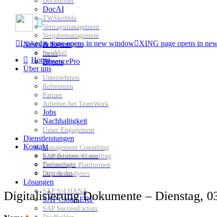
DocBuilder
DocAI
TWSkribble
Vertragsmanagement
Vergabemanagement
Linkedin page opens in new window
XING page opens in ne
News & Events
Arbeitszeugnis
IncaMail
News
Home
AbsencePro
Events
Über uns
Unternehmen
Referenzen
Partner
Arbeiten bei TeamWork
Jobs
Nachhaltigkeit
Unser Engagement
Dienstleistungen
Kontakt
Management Consulting
Kontaktieren sie uns
SAP Business Consulting
Datenschutz
Technologie Plattformen
Impressum
Data & Analytics
Lösungen
SAP S/4 HANA
Digitalisierung Dokumente – Dienstag, 
SAP Cloud ERP
SAP SuccessFactors