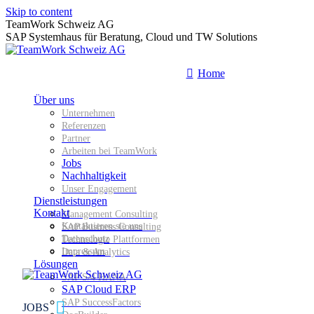
Skip to content
TeamWork Schweiz AG
SAP Systemhaus für Beratung, Cloud und TW Solutions
Home
Über uns
Unternehmen
Referenzen
Partner
Arbeiten bei TeamWork
Jobs
Nachhaltigkeit
Unser Engagement
Dienstleistungen
Kontakt
Management Consulting
Kontaktieren sie uns
SAP Business Consulting
Datenschutz
Technologie Plattformen
Impressum
Data & Analytics
Lösungen
SAP S/4 HANA
SAP Cloud ERP
SAP SuccessFactors
JOBS