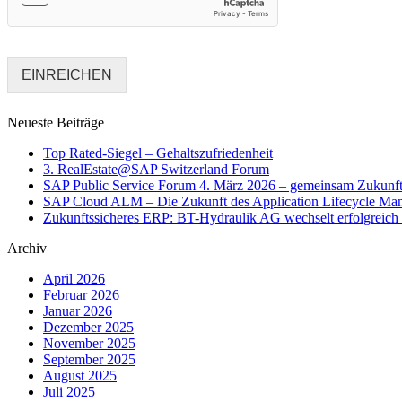
T
e
l
e
EINREICHEN
f
o
n
Neueste Beiträge
n
u
Top Rated-Siegel – Gehaltszufriedenheit
m
3. RealEstate@SAP Switzerland Forum
SAP Public Service Forum 4. März 2026 – gemeinsam Zukunft 
m
SAP Cloud ALM – Die Zukunft des Application Lifecycle Ma
e
Zukunftssicheres ERP: BT-Hydraulik AG wechselt erfolgreich
r
Archiv
April 2026
Februar 2026
Januar 2026
Dezember 2025
November 2025
September 2025
August 2025
Juli 2025