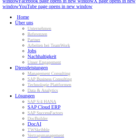
window
Facebook page opens in new window
X page opens in new
window
YouTube page opens in new window
Home
Über uns
Unternehmen
Referenzen
Partner
Arbeiten bei TeamWork
Jobs
Nachhaltigkeit
Unser Engagement
Dienstleistungen
Management Consulting
SAP Business Consulting
Technologie Plattformen
Data & Analytics
Lösungen
SAP S/4 HANA
SAP Cloud ERP
SAP SuccessFactors
DocBuilder
DocAI
TWSkribble
Vertragsmanagement