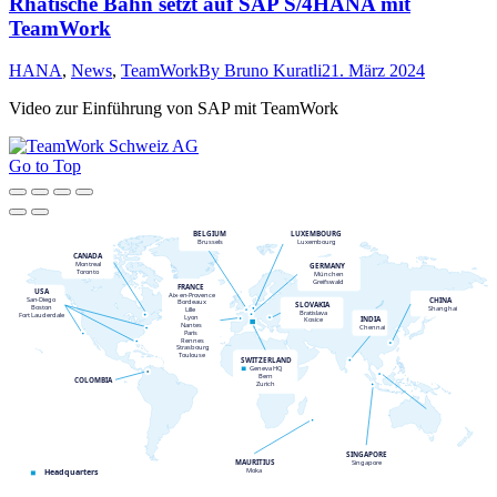
Rhätische Bahn setzt auf SAP S/4HANA mit
TeamWork
HANA
,
News
,
TeamWork
By
Bruno Kuratli
21. März 2024
Video zur Einführung von SAP mit TeamWork
Go to Top
BELGIUM
LUXEMBOURG
Brussels
Luxembourg
CANADA
Montreal
GERMANY
Toronto
München
Greifswald
FRANCE
USA
Aix
-
en
-
Provence
CHINA
San
-
Diego
Bordeaux
SLOVAKIA
Boston
Shanghai
Lille
Bratislava
Fort Lauderdale
Lyon
INDIA
Kosice
Nantes
Chennai
Paris
Rennes
Strasbourg
Toulouse
SWITZERLAND
Geneva HQ
Bern
COLOMBIA
Zurich
SINGAPORE
MAURITIUS
Singapore
Moka
Headquarters