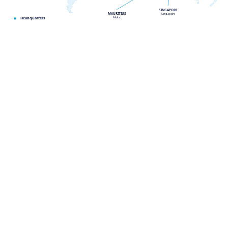
SINGAPORE
MAURITIUS
Singapore
Moka
Headquarters