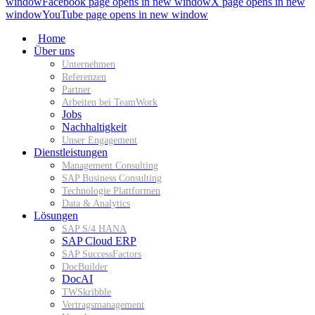
window
Facebook page opens in new window
X page opens in new
window
YouTube page opens in new window
Home
Über uns
Unternehmen
Referenzen
Partner
Arbeiten bei TeamWork
Jobs
Nachhaltigkeit
Unser Engagement
Dienstleistungen
Management Consulting
SAP Business Consulting
Technologie Plattformen
Data & Analytics
Lösungen
SAP S/4 HANA
SAP Cloud ERP
SAP SuccessFactors
DocBuilder
DocAI
TWSkribble
Vertragsmanagement