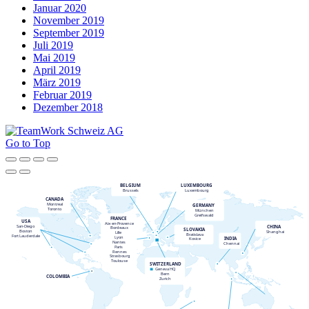
Januar 2020
November 2019
September 2019
Juli 2019
Mai 2019
April 2019
März 2019
Februar 2019
Dezember 2018
Go to Top
BELGIUM
LUXEMBOURG
Brussels
Luxembourg
CANADA
Montreal
GERMANY
Toronto
München
Greifswald
FRANCE
USA
Aix
-
en
-
Provence
CHINA
San
-
Diego
Bordeaux
SLOVAKIA
Boston
Shanghai
Lille
Bratislava
Fort Lauderdale
Lyon
INDIA
Kosice
Nantes
Chennai
Paris
Rennes
Strasbourg
Toulouse
SWITZERLAND
Geneva HQ
Bern
COLOMBIA
Zurich