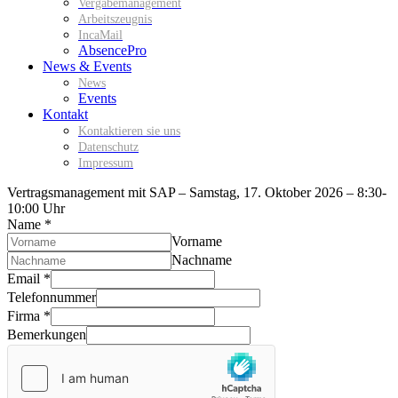
Vergabemanagement
Arbeitszeugnis
IncaMail
AbsencePro
News & Events
News
Events
Kontakt
Kontaktieren sie uns
Datenschutz
Impressum
Vertragsmanagement mit SAP – Samstag, 17. Oktober 2026 – 8:30-
10:00 Uhr
Name
*
Vorname
Nachname
Telefonnummer
Email
*
Bemerkungen
Telefonnummer
Email
Firma
*
Bemerkungen