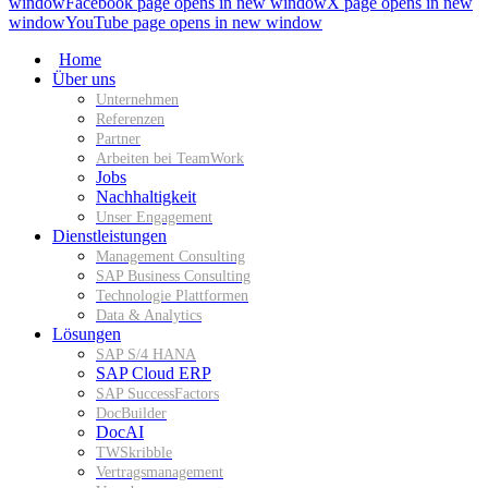
window
Facebook page opens in new window
X page opens in new
window
YouTube page opens in new window
Home
Über uns
Unternehmen
Referenzen
Partner
Arbeiten bei TeamWork
Jobs
Nachhaltigkeit
Unser Engagement
Dienstleistungen
Management Consulting
SAP Business Consulting
Technologie Plattformen
Data & Analytics
Lösungen
SAP S/4 HANA
SAP Cloud ERP
SAP SuccessFactors
DocBuilder
DocAI
TWSkribble
Vertragsmanagement