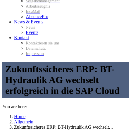
Vergabemanagement
Arbeitszeugnis
IncaMail
AbsencePro
News & Events
News
Events
Kontakt
Kontaktieren sie uns
Datenschutz
Impressum
Zukunftssicheres ERP: BT-
Hydraulik AG wechselt
erfolgreich in die SAP Cloud
You are here:
Home
Allgemein
Zukunftssicheres ERP: BT-Hydraulik AG wechselt…