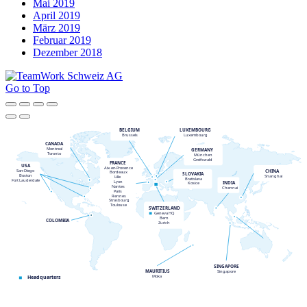
Mai 2019
April 2019
März 2019
Februar 2019
Dezember 2018
Go to Top
BELGIUM
LUXEMBOURG
Brussels
Luxembourg
CANADA
Montreal
GERMANY
Toronto
München
Greifswald
FRANCE
USA
Aix
-
en
-
Provence
CHINA
San
-
Diego
Bordeaux
SLOVAKIA
Boston
Shanghai
Lille
Bratislava
Fort Lauderdale
Lyon
INDIA
Kosice
Nantes
Chennai
Paris
Rennes
Strasbourg
Toulouse
SWITZERLAND
Geneva HQ
Bern
COLOMBIA
Zurich
SINGAPORE
MAURITIUS
Singapore
Moka
Headquarters