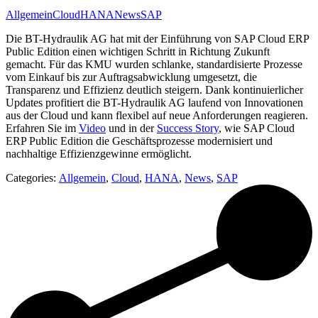
Allgemein
Cloud
HANA
News
SAP
Die BT-Hydraulik AG hat mit der Einführung von SAP Cloud ERP
Public Edition einen wichtigen Schritt in Richtung Zukunft
gemacht. Für das KMU wurden schlanke, standardisierte Prozesse
vom Einkauf bis zur Auftragsabwicklung umgesetzt, die
Transparenz und Effizienz deutlich steigern. Dank kontinuierlicher
Updates profitiert die BT-Hydraulik AG laufend von Innovationen
aus der Cloud und kann flexibel auf neue Anforderungen reagieren.
Erfahren Sie im
Video
und in der
Success Story
, wie SAP Cloud
ERP Public Edition die Geschäftsprozesse modernisiert und
nachhaltige Effizienzgewinne ermöglicht.
Categories:
Allgemein
,
Cloud
,
HANA
,
News
,
SAP